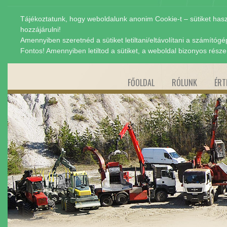
Tájékoztatunk, hogy weboldalunk anonim Cookie-t – sütiket hasz
hozzájárulni!
Amennyiben szeretnéd a sütiket letiltani/eltávolítani a számító
Fontos! Amennyiben letiltod a sütiket, a weboldal bizonyos rész
FŐOLDAL
RÓLUNK
ÉRT