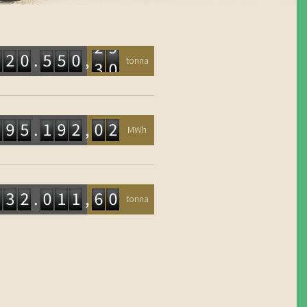
tonna
2320550,29
MWh
5495191,99
tonna
1432011,6