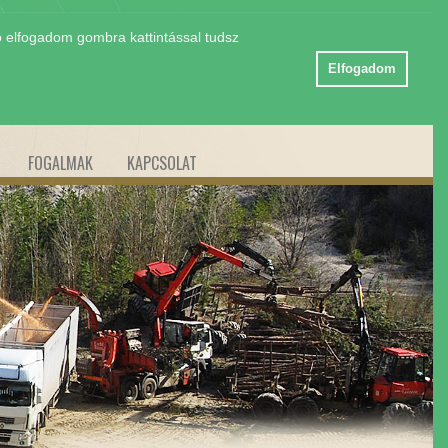
ó elfogadom gombra kattintással tudsz
Elfogadom
FOGALMAK
KAPCSOLAT