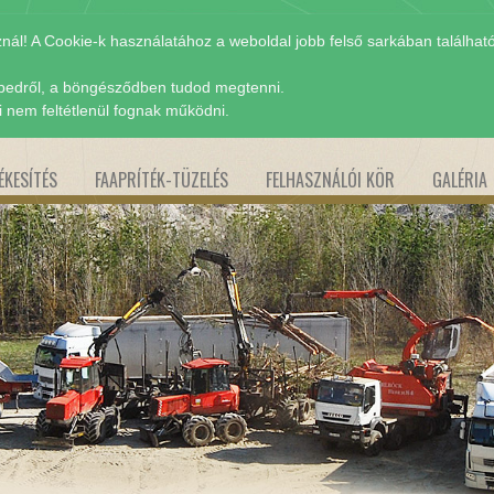
nál! A Cookie-k használatához a weboldal jobb felső sarkában találhat
gépedről, a böngésződben tudod megtenni.
ei nem feltétlenül fognak működni.
ÉKESÍTÉS
FAAPRÍTÉK-TÜZELÉS
FELHASZNÁLÓI KÖR
GALÉRIA